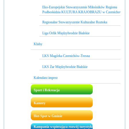
Eko-Europejskie Stowarzyszenie Miłośników Regionu
Podbeskidzia KULTURA KRAJOBRAZU w Czernichowie
Regionalne Stowarzyszenie Kulturalne Roztoka
Liga Orlik Międzybrodzie Bialskie
Kluby
LKS Magórka Czernichów-Tresna
LKS Żar Międzybrodzie Bialskie
Kalendarz imprez
Sport i Rekreacja
Kamery
Hot-Spot w Gminie
Kampania wspierająca rozwój turystyki w Gminie