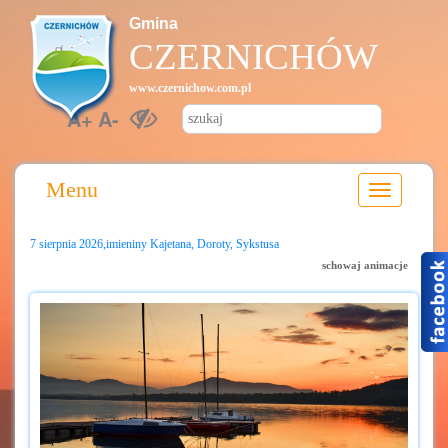
Gmina
CZERNICHÓW
www.czernichow.com.pl
A+
A-
Menu
7 sierpnia 2026,imieniny Kajetana, Doroty, Sykstusa
schowaj animacje