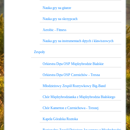
Nauka gry na gitarze
Nauka gry na skrzypcach
Aerobic - Fitness
Nauka gry na instrumentach dętych i klawiszowych
Zespoły
Orkiestra Dęta OSP Międzybrodzie Bialskie
Orkiestra Dęta OSP Czernichów - Tresna
Młodzieżowy Zespół Rozrywkowy Big-Band
Chór Międzybrodzianka z Międzybrodzia Bialskiego
Chór Kamerton z Czernichowa - Tresnej
Kapela Góralska Roztoka