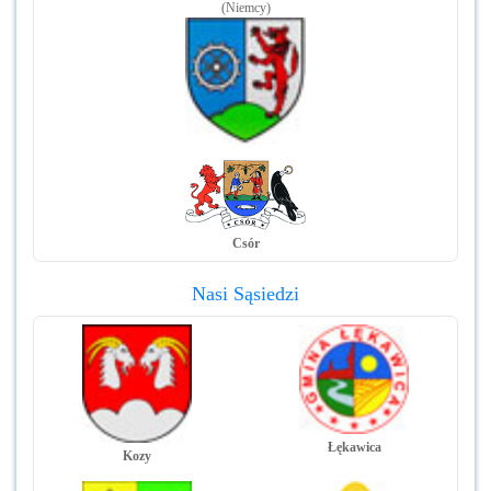
(Niemcy)
Csór
Nasi Sąsiedzi
Łękawica
Kozy