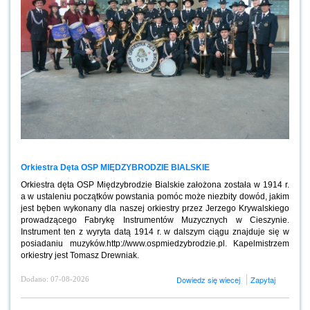
Orkiestra Dęta OSP MIĘDZYBRODZIE BIALSKIE
Orkiestra dęta OSP Międzybrodzie Bialskie założona została w 1914 r.
a w ustaleniu początków powstania pomóc może niezbity dowód, jakim
jest bęben wykonany dla naszej orkiestry przez Jerzego Krywalskiego
prowadzącego Fabrykę Instrumentów Muzycznych w Cieszynie.
Instrument ten z wyryta datą 1914 r. w dalszym ciągu znajduje się w
posiadaniu muzyków.http://www.ospmiedzybrodzie.pl. Kapelmistrzem
orkiestry jest Tomasz Drewniak.
Dowiedz się wiecej
Zapytaj
Dodano: 07-08-2026