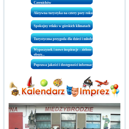
Czernichów
Aktywna turystyka na cztery pory roku
Spokojny relaks w górskich klimatach
Turystyczna przygoda dla dzieci i młodzieży
Wypoczynek i nowe inspiracje – zielone szkoły, kolonie i
obozy...
Poprawa jakości i dostępności informacji turystycznej..