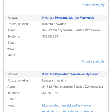
Pokaż szczegóły
Nazwa:
Kwatera Prywatna Marian Martyniak
Rodzaj obiektu:
kwatera prywatna
Adres:
34-312 Międzybrodzie Bialskie Wczasowa 8
Telefony:
338661883
Email:
www:
Mapa:
Pokaż szczegóły
Nazwa:
Kwatera Prywatna Stanisława Myśliwiec
Rodzaj obiektu:
kwatera prywatna
Adres:
34-312 Międzybrodzie Bialskie Żywiecka 111
Telefony:
338661862
Email:
www:
https://meteor-turystyka.pl/zywiecka-
miedzybrodzie-bialskie,miedzybrodzie-