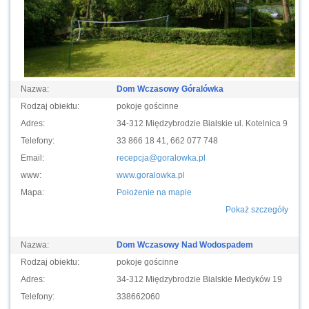
Nazwa:
Dom Wczasowy Góralówka
Rodzaj obiektu:
pokoje gościnne
Adres:
34-312 Międzybrodzie Bialskie ul. Kotelnica 9
Telefony:
33 866 18 41, 662 077 748
Email:
recepcja@goralowka.pl
www:
www.goralowka.pl
Mapa:
Położenie na mapie
Pokaż szczegóły
Nazwa:
Dom Wczasowy Nad Wodospadem
Rodzaj obiektu:
pokoje gościnne
Adres:
34-312 Międzybrodzie Bialskie Medyków 19
Telefony:
338662060