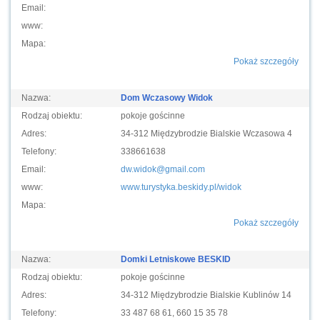
Email:
www:
Mapa:
Pokaż szczegóły
Nazwa:
Dom Wczasowy Widok
Rodzaj obiektu:
pokoje gościnne
Adres:
34-312 Międzybrodzie Bialskie Wczasowa 4
Telefony:
338661638
Email:
dw.widok@gmail.com
www:
www.turystyka.beskidy.pl/widok
Mapa:
Pokaż szczegóły
Nazwa:
Domki Letniskowe BESKID
Rodzaj obiektu:
pokoje gościnne
Adres:
34-312 Międzybrodzie Bialskie Kublinów 14
Telefony:
33 487 68 61, 660 15 35 78