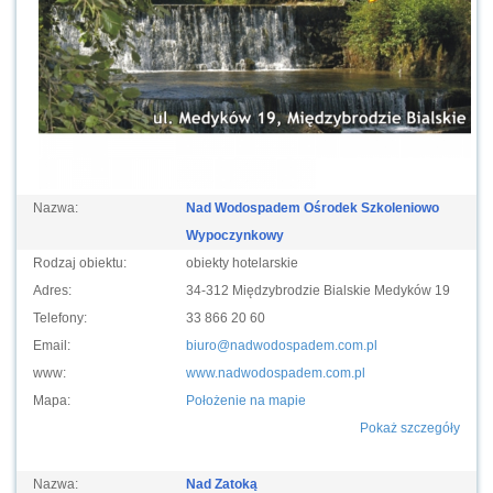
Nazwa:
Nad Wodospadem Ośrodek Szkoleniowo
Wypoczynkowy
Rodzaj obiektu:
obiekty hotelarskie
Adres:
34-312 Międzybrodzie Bialskie Medyków 19
Telefony:
33 866 20 60
Email:
biuro@nadwodospadem.com.pl
www:
www.nadwodospadem.com.pl
Mapa:
Położenie na mapie
Pokaż szczegóły
Nazwa:
Nad Zatoką