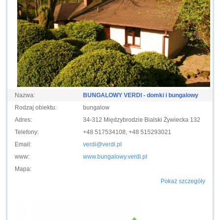
Nazwa:
BUNGALOWY VERDI - domki i bungalowy
Rodzaj obiektu:
bungalow
Adres:
34-312 Międzybrodzie Bialski Żywiecka 132
Telefony:
+48 517534108, +48 515293021
Email:
verdi@verdi.pl
www:
www.bungalowy.verdi.pl
Mapa:
Pokaż szczegóły