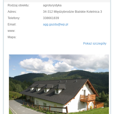
Rodzaj obiektu:
agroturystyka
Adres:
34-312 Międzybrodzie Bialskie Kotelnica 3
Telefony:
338661839
Email:
agg.gazda@wp.pl
www:
Mapa:
Pokaż szczegóły