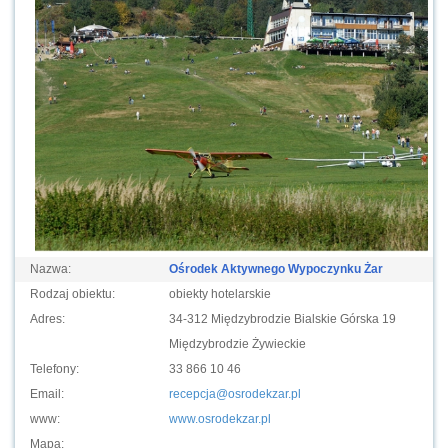
Nazwa:
Ośrodek Aktywnego Wypoczynku Żar
Rodzaj obiektu:
obiekty hotelarskie
Adres:
34-312 Międzybrodzie Bialskie Górska 19
Międzybrodzie Żywieckie
Telefony:
33 866 10 46
Email:
recepcja@osrodekzar.pl
www:
www.osrodekzar.pl
Mapa: