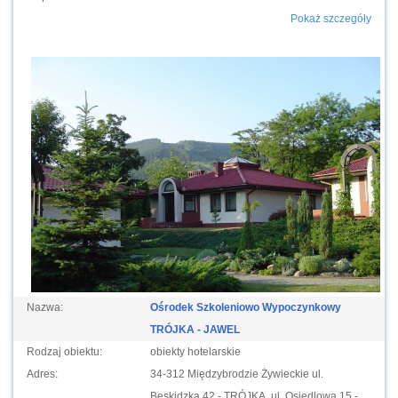
Pokaż szczegóły
Nazwa:
Ośrodek Szkoleniowo Wypoczynkowy
TRÓJKA - JAWEL
Rodzaj obiektu:
obiekty hotelarskie
Adres:
34-312 Międzybrodzie Żywieckie ul.
Beskidzka 42 - TRÓJKA, ul. Osiedlowa 15 -