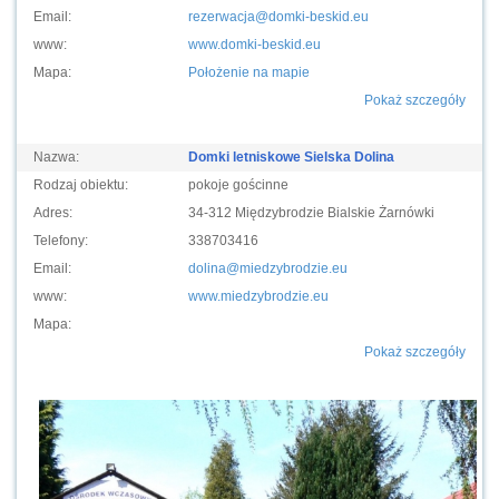
Email:
rezerwacja@domki-beskid.eu
www:
www.domki-beskid.eu
Mapa:
Położenie na mapie
Pokaż szczegóły
Nazwa:
Domki letniskowe Sielska Dolina
Rodzaj obiektu:
pokoje gościnne
Adres:
34-312 Międzybrodzie Bialskie Żarnówki
Telefony:
338703416
Email:
dolina@miedzybrodzie.eu
www:
www.miedzybrodzie.eu
Mapa:
Pokaż szczegóły