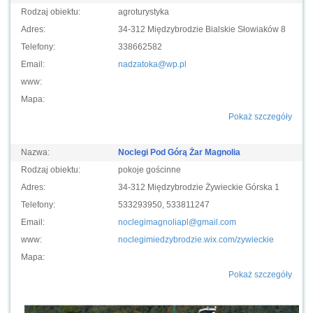
Rodzaj obiektu:
agroturystyka
Adres:
34-312 Międzybrodzie Bialskie Słowiaków 8
Telefony:
338662582
Email:
nadzatoka@wp.pl
www:
Mapa:
Pokaż szczegóły
Nazwa:
Noclegi Pod Górą Żar Magnolia
Rodzaj obiektu:
pokoje gościnne
Adres:
34-312 Międzybrodzie Żywieckie Górska 1
Telefony:
533293950, 533811247
Email:
noclegimagnoliapl@gmail.com
www:
noclegimiedzybrodzie.wix.com/zywieckie
Mapa:
Pokaż szczegóły