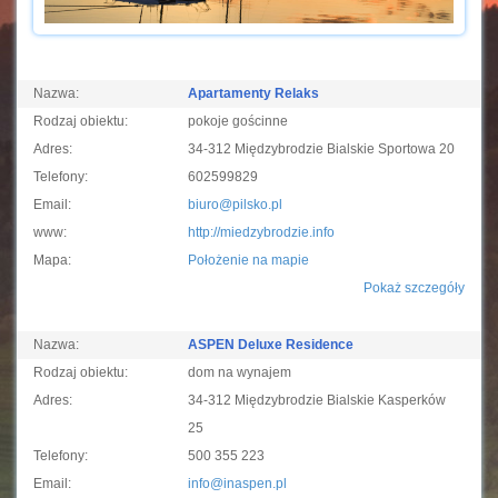
Nazwa:
Apartamenty Relaks
Rodzaj obiektu:
pokoje gościnne
Adres:
34-312 Międzybrodzie Bialskie Sportowa 20
Telefony:
602599829
Email:
biuro@pilsko.pl
www:
http://miedzybrodzie.info
Mapa:
Położenie na mapie
Pokaż szczegóły
Nazwa:
ASPEN Deluxe Residence
Rodzaj obiektu:
dom na wynajem
Adres:
34-312 Międzybrodzie Bialskie Kasperków
25
Telefony:
500 355 223
Email:
info@inaspen.pl