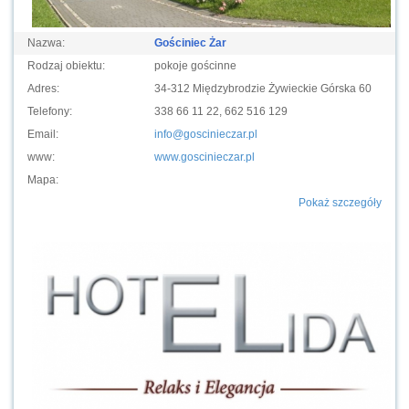
Nazwa:
Gościniec Żar
Rodzaj obiektu:
pokoje gościnne
Adres:
34-312 Międzybrodzie Żywieckie Górska 60
Telefony:
338 66 11 22, 662 516 129
Email:
info@goscinieczar.pl
www:
www.goscinieczar.pl
Mapa:
Pokaż szczegóły