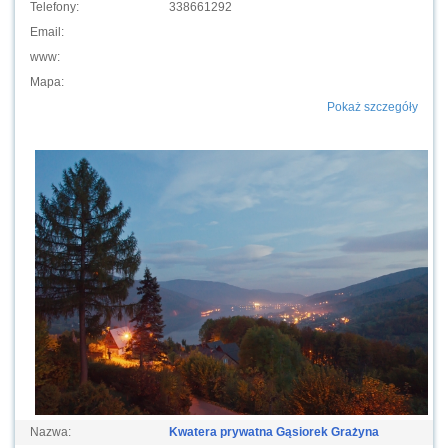
Telefony:
338661292
Email:
www:
Mapa:
Pokaż szczegóły
Nazwa:
Kwatera prywatna Gąsiorek Grażyna