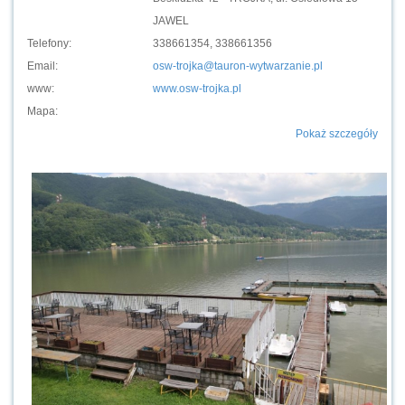
JAWEL
Telefony:
338661354, 338661356
Email:
osw-trojka@tauron-wytwarzanie.pl
www:
www.osw-trojka.pl
Mapa:
Pokaż szczegóły