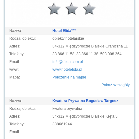
Nazwa:
Hotel Elida***
Rodzaj obiektu:
obiekty hotelarskie
Adres:
34-312 Międzybrodzie Bialskie Graniczna 11
Telefony:
33 866 11 58, 33 866 11 38, 503 008 364
Email:
info@elida.com.pl
www:
www.hotelelida.pl
Mapa:
Położenie na mapie
Pokaż szczegóły
Nazwa:
Kwatera Prywatna Bogusław Targosz
Rodzaj obiektu:
kwatera prywatna
Adres:
34-312 Międzybrodzie Bialskie Kręta 5
Telefony:
338661944
Email: