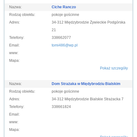
Nazwa:
Ciche Ranczo
Rodzaj obiektu:
pokoje gościnne
Adres:
34-312 Międzybrodzie Żywieckie Podgórska
21
Telefony:
338662077
Email:
tomi486@wp.pl
www:
Mapa:
Pokaż szczegóły
Nazwa:
Dom Strażaka w Międybrodziu Bialskim
Rodzaj obiektu:
pokoje gościnne
Adres:
34-312 Międzybrodzie Bialskie Strażacka 7
Telefony:
338661824
Email:
www:
Mapa: