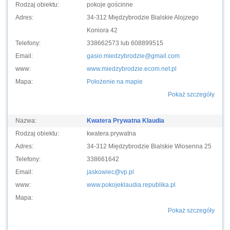
Rodzaj obiektu:
pokoje gościnne
Adres:
34-312 Międzybrodzie Bialskie Alojzego
Koniora 42
Telefony:
338662573 lub 608899515
Email:
gasio.miedzybrodzie@gmail.com
www:
www.miedzybrodzie.ecom.net.pl
Mapa:
Położenie na mapie
Pokaż szczegóły
Nazwa:
Kwatera Prywatna Klaudia
Rodzaj obiektu:
kwatera prywatna
Adres:
34-312 Międzybrodzie Bialskie Wiosenna 25
Telefony:
338661642
Email:
jaskowiec@vp.pl
www:
www.pokojeklaudia.republika.pl
Mapa:
Pokaż szczegóły