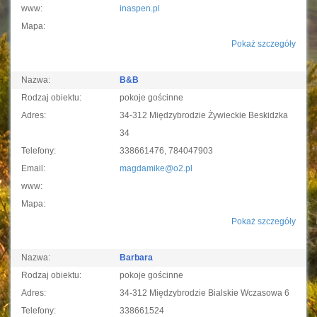
www:
inaspen.pl
Mapa:
Pokaż szczegóły
Nazwa:
B&B
Rodzaj obiektu:
pokoje gościnne
Adres:
34-312 Międzybrodzie Żywieckie Beskidzka
34
Telefony:
338661476, 784047903
Email:
magdamike@o2.pl
www:
Mapa:
Pokaż szczegóły
Nazwa:
Barbara
Rodzaj obiektu:
pokoje gościnne
Adres:
34-312 Międzybrodzie Bialskie Wczasowa 6
Telefony:
338661524