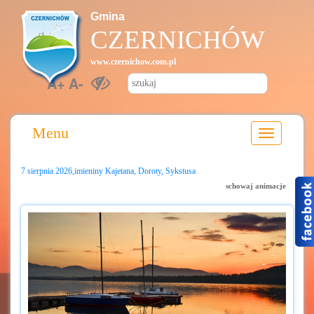
Gmina
CZERNICHÓW
www.czernichow.com.pl
A+
A-
Menu
7 sierpnia 2026,imieniny Kajetana, Doroty, Sykstusa
schowaj animacje