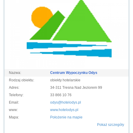
Nazwa:
Centrum Wypoczynku Odys
Rodzaj obiektu:
obiekty hotelarskie
Adres:
34-311 Tresna Nad Jeziorem 99
Telefony:
33 866 10 76
Email:
odys@hotelodys.pl
www:
www.hotelodys.pl
Mapa:
Położenie na mapie
Pokaż szczegóły