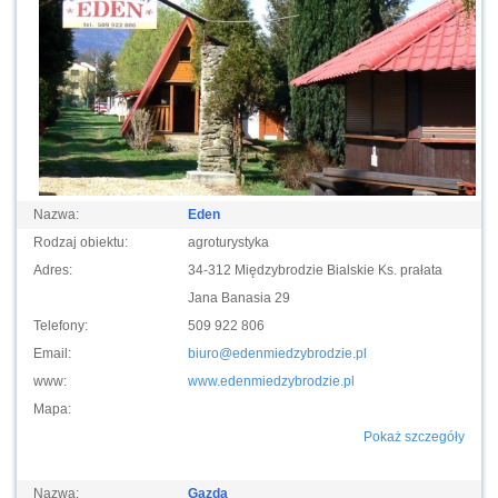
Nazwa:
Eden
Rodzaj obiektu:
agroturystyka
Adres:
34-312 Międzybrodzie Bialskie Ks. prałata
Jana Banasia 29
Telefony:
509 922 806
Email:
biuro@edenmiedzybrodzie.pl
www:
www.edenmiedzybrodzie.pl
Mapa:
Pokaż szczegóły
Nazwa:
Gazda