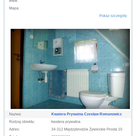
www:
Mapa:
Pokaż szczegóły
Nazwa:
Kwatera Prywatna Czesław Romanowicz
Rodzaj obiektu:
kwatera prywatna
Adres:
34-312 Międzybrodzie Żywieckie Prosta 10