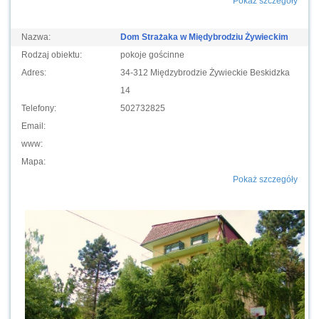
Pokaż szczegóły
Nazwa:
Dom Strażaka w Międybrodziu Żywieckim
Rodzaj obiektu:
pokoje gościnne
Adres:
34-312 Międzybrodzie Żywieckie Beskidzka
14
Telefony:
502732825
Email:
www:
Mapa:
Pokaż szczegóły