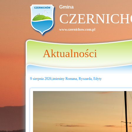
Gmina
CZERNIC
www.czernichow.com.pl
Aktualności
9 sierpnia 2026,imieniny Romana, Ryszarda, Edyty