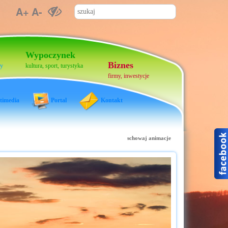
A+
A-
Wypoczynek
Biznes
cy
kultura, sport, turystyka
firmy, inwestycje
timedia
Portal
Kontakt
schowaj animacje