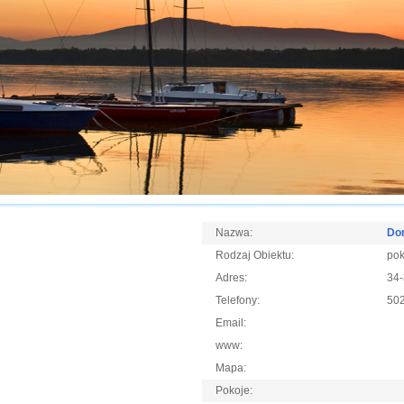
Nazwa:
Do
Rodzaj Obiektu:
pok
Adres:
34-
Telefony:
50
Email:
www:
Mapa:
Pokoje: