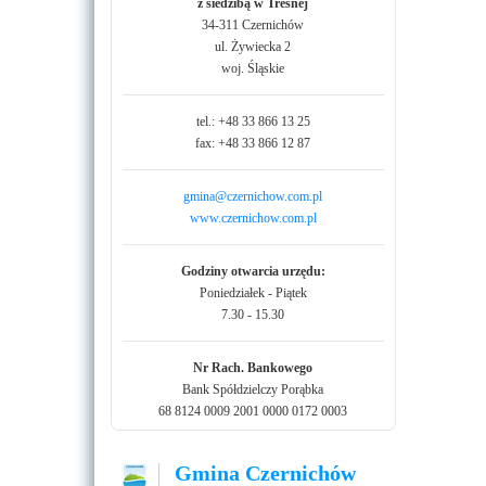
z siedzibą w Tresnej
34-311 Czernichów
ul. Żywiecka 2
woj. Śląskie
tel.: +48 33 866 13 25
fax: +48 33 866 12 87
gmina@czernichow.com.pl
www.czernichow.com.pl
Godziny otwarcia urzędu:
Poniedziałek - Piątek
7.30 - 15.30
Nr Rach. Bankowego
Bank Spółdzielczy Porąbka
68 8124 0009 2001 0000 0172 0003
Gmina Czernichów