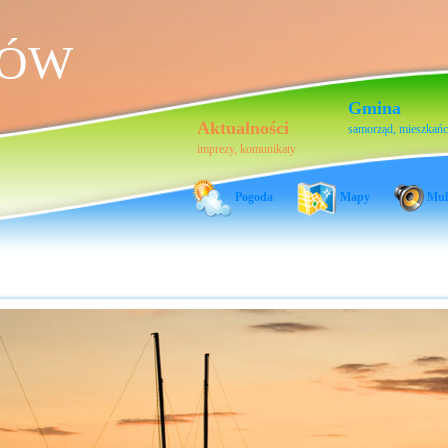
HÓW
Gmina
Aktualności
samorząd, mieszkań
imprezy, komunikaty
Pogoda
Mapy
Mul