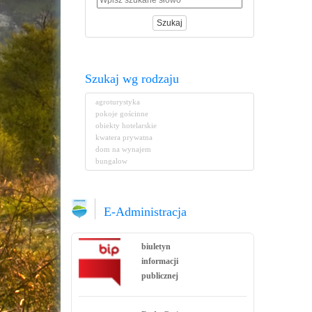
Szukaj wg rodzaju
agroturystyka
pokoje gościnne
obiekty hotelarskie
kwatera prywatna
dom na wynajem
bungalow
E-Administracja
biuletyn
informacji
publicznej