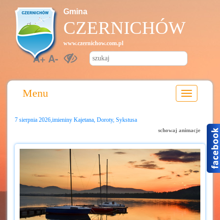
Gmina
CZERNICHÓW
www.czernichow.com.pl
A+
A-
Menu
7 sierpnia 2026,imieniny Kajetana, Doroty, Sykstusa
schowaj animacje