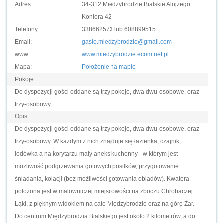
Adres:
34-312 Międzybrodzie Bialskie Alojzego
Koniora 42
Telefony:
338662573 lub 608899515
Email:
gasio.miedzybrodzie@gmail.com
www:
www.miedzybrodzie.ecom.net.pl
Mapa:
Położenie na mapie
Pokoje:
Do dyspozycji gości oddane są trzy pokoje, dwa dwu-osobowe, oraz
trzy-osobowy
Opis:
Do dyspozycji gości oddane są trzy pokoje, dwa dwu-osobowe, oraz
trzy-osobowy. W każdym z nich znajduje się łazienka, czajnik,
lodówka a na korytarzu mały aneks kuchenny - w którym jest
możliwość podgrzewania gotowych posiłków, przygotowanie
śniadania, kolacji (bez możliwości gotowania obiadów). Kwatera
położona jest w malowniczej miejscowości na zboczu Chrobaczej
Łąki, z pięknym widokiem na całe Międzybrodzie oraz na górę Żar.
Do centrum Międzybrodzia Bialskiego jest około 2 kilometrów, a do