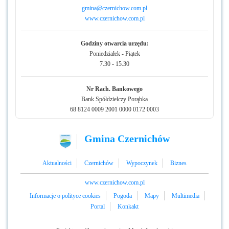
gmina@czernichow.com.pl
www.czernichow.com.pl
Godziny otwarcia urzędu:
Poniedziałek - Piątek
7.30 - 15.30
Nr Rach. Bankowego
Bank Spółdzielczy Porąbka
68 8124 0009 2001 0000 0172 0003
Gmina Czernichów
Aktualności
Czernichów
Wypoczynek
Biznes
www.czernichow.com.pl
Informacje o polityce cookies
Pogoda
Mapy
Multimedia
Portal
Konkakt