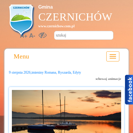
Gmina
CZERNICHÓW
www.czernichow.com.pl
A+
A-
Menu
9 sierpnia 2026,imieniny Romana, Ryszarda, Edyty
schowaj animacje