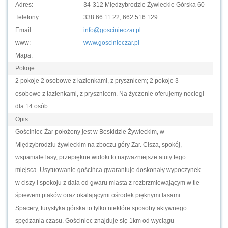
Adres:
34-312 Międzybrodzie Żywieckie Górska 60
Telefony:
338 66 11 22, 662 516 129
Email:
info@goscinieczar.pl
www:
www.goscinieczar.pl
Mapa:
Pokoje:
2 pokoje 2 osobowe z łazienkami, z prysznicem; 2 pokoje 3
osobowe z łazienkami, z prysznicem. Na życzenie oferujemy noclegi
dla 14 osób.
Opis:
Gościniec Żar położony jest w Beskidzie Żywieckim, w
Międzybrodziu żywieckim na zboczu góry Żar. Cisza, spokój,
wspaniałe lasy, przepiękne widoki to najważniejsze atuty tego
miejsca. Usytuowanie gościńca gwarantuje doskonały wypoczynek
w ciszy i spokoju z dala od gwaru miasta z rozbrzmiewającym w tle
śpiewem ptaków oraz okalającymi ośrodek pięknymi lasami.
Spacery, turystyka górska to tylko niektóre sposoby aktywnego
spędzania czasu. Gościniec znajduje się 1km od wyciągu