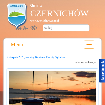
Gmina
CZERNICHÓW
www.czernichow.com.pl
A+
A-
Menu
7 sierpnia 2026,imieniny Kajetana, Doroty, Sykstusa
schowaj animacje