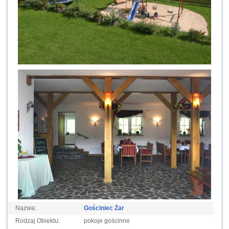
Nazwa:
Gościniec Żar
Rodzaj Obiektu:
pokoje gościnne