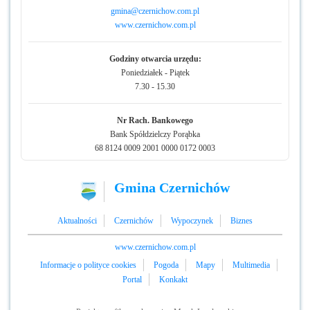
gmina@czernichow.com.pl
www.czernichow.com.pl
Godziny otwarcia urzędu:
Poniedziałek - Piątek
7.30 - 15.30
Nr Rach. Bankowego
Bank Spółdzielczy Porąbka
68 8124 0009 2001 0000 0172 0003
Gmina Czernichów
Aktualności
Czernichów
Wypoczynek
Biznes
www.czernichow.com.pl
Informacje o polityce cookies
Pogoda
Mapy
Multimedia
Portal
Konkakt