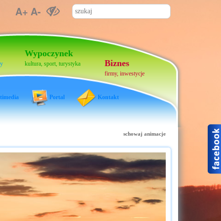
A+
A-
Wypoczynek
Biznes
cy
kultura, sport, turystyka
firmy, inwestycje
timedia
Portal
Kontakt
schowaj animacje