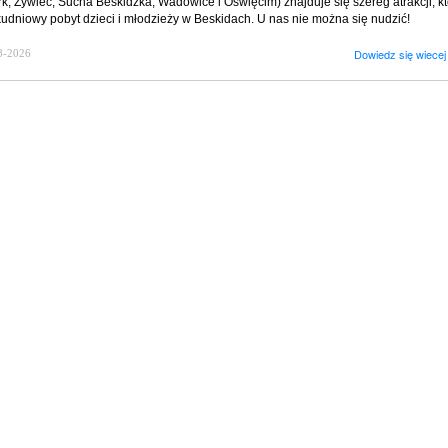
rk, Żywiec, Sucha Beskidzka, Wadowice i Oświęcim) znajduje się szereg atrakcji, 
kudniowy pobyt dzieci i młodzieży w Beskidach. U nas nie można się nudzić!
Dowiedz się wiecej
8-2026