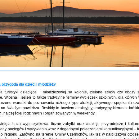
 przygoda dla dzieci i młodzieży
ą turystyki dziecięcej i młodzieżowej są kolonie, zielone szkoły czy obozy 
e. Wiosna i jesień to także tradycyjne terminy wycieczek szkolnych, dla których
rzone warunki do poznawania różnego typu atrakcji, aktywnego spędzania cz
na świeżym powietrzu. Beskidy to bowiem atrakcyjny, tradycyjny kierunek krótk
h, najczęściej rodzinnych i organizowanych w weekendy.
inięta baza wypoczynkowa, liczne zabytki oraz atrakcje przyrodnicze i kultur
ceny noclegów i wyżywienia wraz z dogodnymi połączeniami komunikacyjnymi – to
go regionu. Zarówno na terenie Gminy Czernichów, jak też w najbliższym otoczen