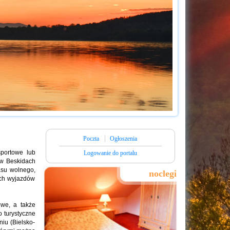
Poczta
Ogłoszenia
sportowe lub
Logowanie do portalu
 w Beskidach
asu wolnego,
noclegi
ich wyjazdów
owe, a także
 turystyczne
iu (Bielsko-