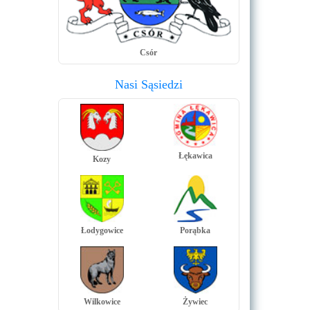
Csór
Nasi Sąsiedzi
Łękawica
Kozy
Łodygowice
Porąbka
Wilkowice
Żywiec