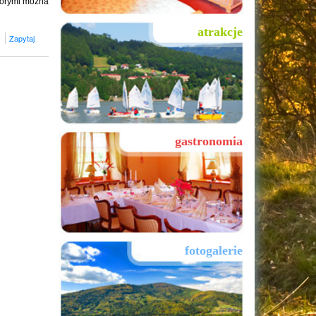
którymi można
atrakcje
Zapytaj
gastronomia
fotogalerie