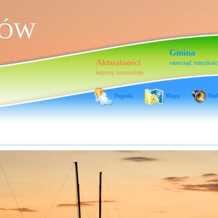
HÓW
Gmina
Aktualności
samorząd, mieszkań
imprezy, komunikaty
Pogoda
Mapy
Mul