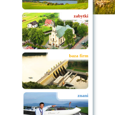
zabytki
baza firm
znani