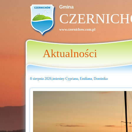
Gmina
CZERNIC
www.czernichow.com.pl
Aktualności
8 sierpnia 2026,imieniny Cypriana, Emiliana, Dominika