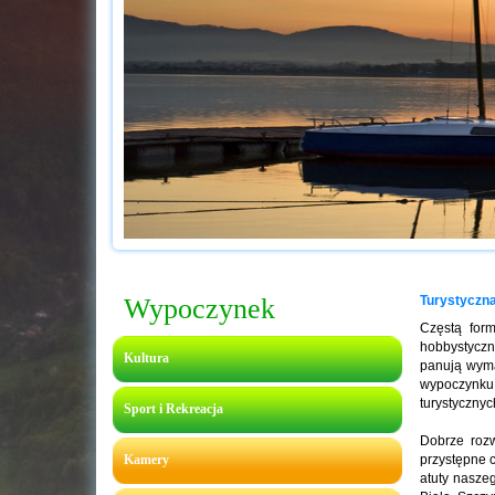
Wypoczynek
Turystyczna
Częstą form
hobbystyczn
Kultura
panują wyma
wypoczynku 
turystycznyc
Sport i Rekreacja
Dobrze rozw
Kamery
przystępne 
atuty nasze