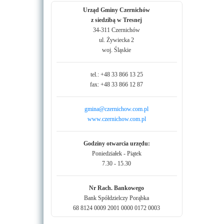
Urząd Gminy Czernichów
z siedzibą w Tresnej
34-311 Czernichów
ul. Żywiecka 2
woj. Śląskie
tel.: +48 33 866 13 25
fax: +48 33 866 12 87
gmina@czernichow.com.pl
www.czernichow.com.pl
Godziny otwarcia urzędu:
Poniedziałek - Piątek
7.30 - 15.30
Nr Rach. Bankowego
Bank Spółdzielczy Porąbka
68 8124 0009 2001 0000 0172 0003