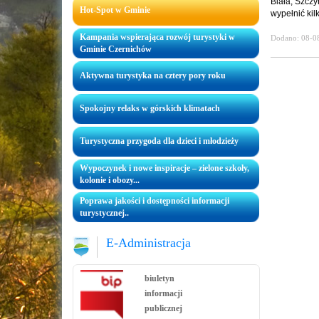
Biała, Szczy
Hot-Spot w Gminie
wypełnić kil
Kampania wspierająca rozwój turystyki w
Dodano: 08-0
Gminie Czernichów
Aktywna turystyka na cztery pory roku
Spokojny relaks w górskich klimatach
Turystyczna przygoda dla dzieci i młodzieży
Wypoczynek i nowe inspiracje – zielone szkoły,
kolonie i obozy...
Poprawa jakości i dostępności informacji
turystycznej..
E-Administracja
biuletyn
informacji
publicznej