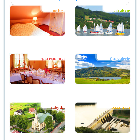
noclegi
atrakcje
gastronomia
fotogalerie
zabytki
baza firm