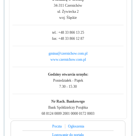
34-311 Czernichów
ul. Żywiecka 2
woj. Śląskie
tel.: +48 33 866 13 25
fax: +48 33 866 12 87
gmina@czernichow.com.pl
www.czernichow.com.pl
Godziny otwarcia urzędu:
Poniedziałek - Piątek
7.30 - 15.30
Nr Rach. Bankowego
Bank Spółdzielczy Porąbka
68 8124 0009 2001 0000 0172 0003
Poczta
Ogłoszenia
Logowanie do portalu