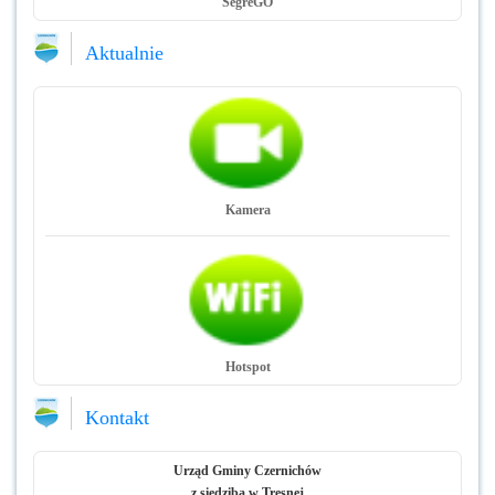
SegreGO
Aktualnie
Kamera
Hotspot
Kontakt
Urząd Gminy Czernichów
z siedzibą w Tresnej