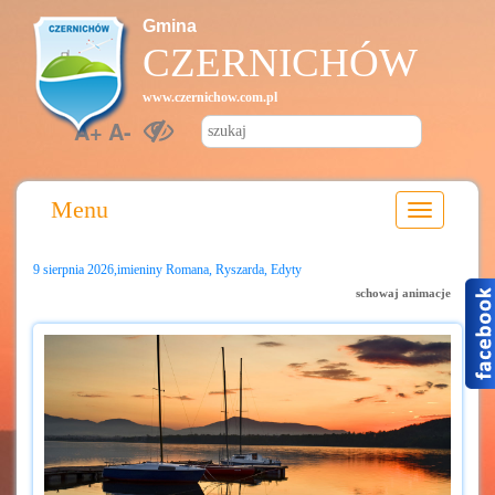
Gmina
CZERNICHÓW
www.czernichow.com.pl
A+
A-
Menu
9 sierpnia 2026,imieniny Romana, Ryszarda, Edyty
schowaj animacje