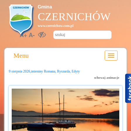
Gmina
CZERNICHÓW
www.czernichow.com.pl
A+
A-
Menu
9 sierpnia 2026,imieniny Romana, Ryszarda, Edyty
schowaj animacje