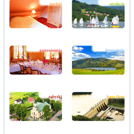
noclegi
atrakcje
gastronomia
fotogalerie
zabytki
baza firm