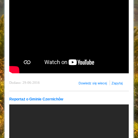
Dowiedz się wiecej
Zapytaj
Dodano: 29-06-2016
Reportaż o Gminie Czernichów