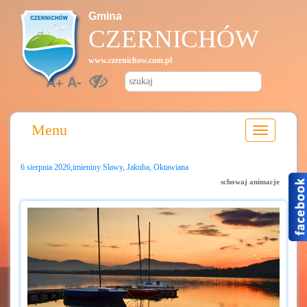
Gmina
CZERNICHÓW
www.czernichow.com.pl
A+
A-
Menu
6 sierpnia 2026,imieniny Slawy, Jakuba, Oktawiana
schowaj animacje