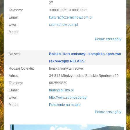
27
Telefony:
338661225, 338661325
Email:
kultura@czernichow.com.pl
www:
czernichow.com.pl
Mapa:
Pokaż szczegóły
Nazwa:
Boisko i kort tenisowy - kompleks sportowo
rekreacyjny RELAKS
Rodzaj Obiektu:
boiska korty tenisowe
Adres:
34-312 Międzybrodzie Bialskie Sportowa 20
Telefony:
602599829
Email:
biuro@pilsko.pl
www:
http://www.strongsport.pl
Mapa:
Położenie na mapie
Pokaż szczegóły